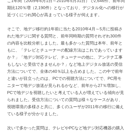
こ1年間（2009年6月1日～2010年5月31日）で2,646件、前年同
期比120％増（2,190件）となっており、デジタル化への移行が
近づくにつれ関心が高まっている様子が伺えます。
そこで、地デジ移行約1年前に当たる2010年4月～5月に投稿さ
れた地デジに関する質問と、前年同時期の質問それぞれ300件
の内容を比較分析しました。最も多かった質問は本年、前年と
もに、「テレビとチューナーの配線方法はこれであっています
か？」「地デジ対応テレビ、チューナーの他に、アンテナ工事
もしないと受信できませんか？」など地上デジタル放送の受信
方法についてで、全体の40％以上を占めました。この中で前年
と違いが目立ったのは、PCでの視聴方法についてで、PC用モ
ニターで地デジ放送が見られるかなど、前年から27％増加し、
PCで地デジを視聴したいと考えている人が増えている傾向が見
られました。受信方法についての質問は様々なケースがあり、
視聴環境の多様さと共に、多くのユーザが2011年の移行に備え
ている様子が分かりました。
次いで多かった質問は、テレビやPCなど地デジ対応機器の購入