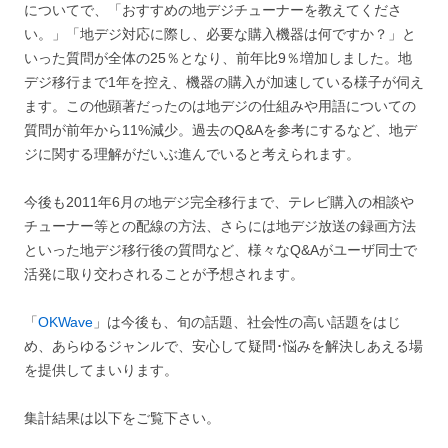
についてで、「おすすめの地デジチューナーを教えてくださ
い。」「地デジ対応に際し、必要な購入機器は何ですか？」と
いった質問が全体の25％となり、前年比9％増加しました。地
デジ移行まで1年を控え、機器の購入が加速している様子が伺え
ます。この他顕著だったのは地デジの仕組みや用語についての
質問が前年から11%減少。過去のQ&Aを参考にするなど、地デ
ジに関する理解がだいぶ進んでいると考えられます。
今後も2011年6月の地デジ完全移行まで、テレビ購入の相談や
チューナー等との配線の方法、さらには地デジ放送の録画方法
といった地デジ移行後の質問など、様々なQ&Aがユーザ同士で
活発に取り交わされることが予想されます。
「
OKWave
」は今後も、旬の話題、社会性の高い話題をはじ
め、あらゆるジャンルで、安心して疑問･悩みを解決しあえる場
を提供してまいります。
集計結果は以下をご覧下さい。