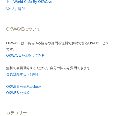
稿
ト「World Café By OKWave
ナ
Vol.2」開催！
ビ
ゲ
OKWAVEについて
ー
シ
OKWAVEは、あらゆる悩みや疑問を無料で解決できるQ&Aサービス
ョ
です。
ン
OKWAVEを体験してみる
無料で会員登録するだけで、自分の悩みを質問できます。
会員登録する（無料）
OKWEB 公式Facebook
OKWEB 公式X
カテゴリー