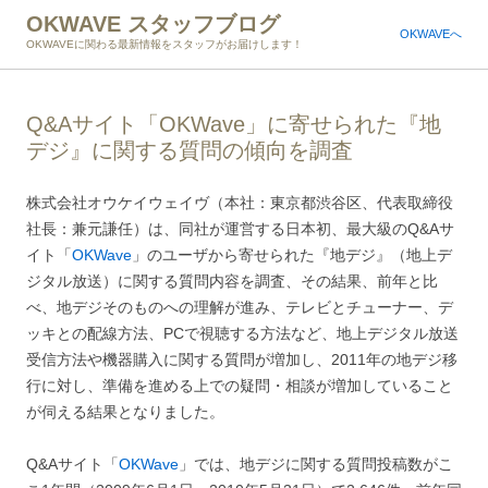
OKWAVE スタッフブログ
OKWAVEへ
OKWAVEに関わる最新情報をスタッフがお届けします！
Q&Aサイト「OKWave」に寄せられた『地
デジ』に関する質問の傾向を調査
株式会社オウケイウェイヴ（本社：東京都渋谷区、代表取締役
社長：兼元謙任）は、同社が運営する日本初、最大級のQ&Aサ
イト「
OKWave
」のユーザから寄せられた『地デジ』（地上デ
ジタル放送）に関する質問内容を調査、その結果、前年と比
べ、地デジそのものへの理解が進み、テレビとチューナー、デ
ッキとの配線方法、PCで視聴する方法など、地上デジタル放送
受信方法や機器購入に関する質問が増加し、2011年の地デジ移
行に対し、準備を進める上での疑問・相談が増加していること
が伺える結果となりました。
Q&Aサイト「
OKWave
」では、地デジに関する質問投稿数がこ