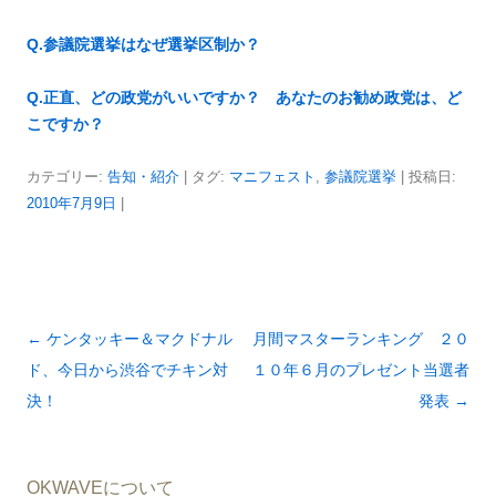
Q.参議院選挙はなぜ選挙区制か？
Q.正直、どの政党がいいですか？ あなたのお勧め政党は、ど
こですか？
カテゴリー:
告知・紹介
| タグ:
マニフェスト
,
参議院選挙
| 投稿日:
2010年7月9日
|
投
←
ケンタッキー＆マクドナル
月間マスターランキング ２０
稿
ド、今日から渋谷でチキン対
１０年６月のプレゼント当選者
ナ
決！
発表
→
ビ
ゲ
OKWAVEについて
ー