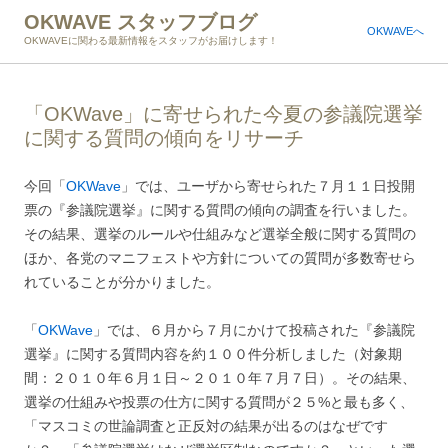
OKWAVE スタッフブログ
OKWAVEへ
OKWAVEに関わる最新情報をスタッフがお届けします！
「OKWave」に寄せられた今夏の参議院選挙
に関する質問の傾向をリサーチ
今回「
OKWave
」では、ユーザから寄せられた７月１１日投開
票の『参議院選挙』に関する質問の傾向の調査を行いました。
その結果、選挙のルールや仕組みなど選挙全般に関する質問の
ほか、各党のマニフェストや方針についての質問が多数寄せら
れていることが分かりました。
「
OKWave
」では、６月から７月にかけて投稿された『参議院
選挙』に関する質問内容を約１００件分析しました（対象期
間：２０１０年６月１日～２０１０年７月７日）。その結果、
選挙の仕組みや投票の仕方に関する質問が２５%と最も多く、
「マスコミの世論調査と正反対の結果が出るのはなぜです