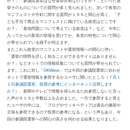
か？」「参議院選挙はなぜ選挙区制なのですか？」といった選
挙そのものについての質問が多く見られました。次いで各党の
マニフェストや方針に関する質問が１９％と関心が高く、「子
ども手当て廃止をマニフェストに掲げている政党はどこです
か？」「基地問題について考えている政党は？」など、今年に
入ってからの新党の登場を受けてか、各党の特色について関心
が寄せられている様子が伺えます。
またこれら政党のマニフェストや選挙情報への関心に伴い、
「選挙の情勢を詳しく知ることができるサイトはありません
か？」などネットでの情報収集についても質問が寄せられてい
ます。これに対し「
OKWave
」では今回の参議院選挙に合わせ
ネットで選挙情報を参照するかユーザに聞いたところ（
７月１
１日参議院選挙、投票の参考にインターネット活用します
か？
）、新聞やテレビで情報を得られるため参照しないと言っ
た声が６１％と半数以上を占めました。一方で参照すると答え
たユーザの中には、「ブログやウィキペディアは過去の施策や
主張を参照できるので投票の参考になる」という声もあり、今
回の参議院選挙への関心の高さを伺わせる結果となりました。