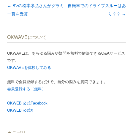
投
←
B’zの松本孝弘さんがグラミ
自転車でのドライブスルーはあ
稿
ー賞を受賞！
り？？
→
ナ
ビ
OKWAVEについて
ゲ
ー
OKWAVEは、あらゆる悩みや疑問を無料で解決できるQ&Aサービス
シ
です。
ョ
OKWAVEを体験してみる
ン
無料で会員登録するだけで、自分の悩みを質問できます。
会員登録する（無料）
OKWEB 公式Facebook
OKWEB 公式X