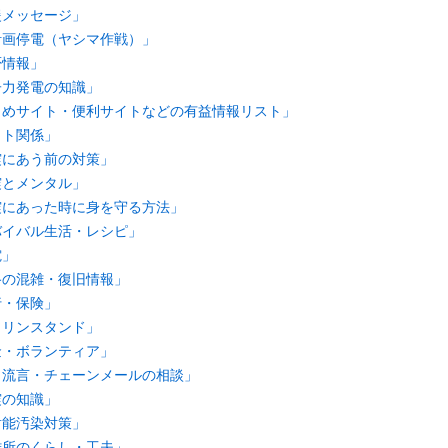
応援メッセージ」
め「計画停電（ヤシマ作戦）」
安否情報」
「原子力発電の知識」
め「まとめサイト・便利サイトなどの有益情報リスト」
ペット関係」
「地震にあう前の対策」
地震とメンタル」
「地震にあった時に身を守る方法」
「サバイバル生活・レシピ」
電」
「道路の混雑・復旧情報」
銀行・保険」
「ガソリンスタンド」
「募金・ボランティア」
め「噂・流言・チェーンメールの相談」
地震の知識」
放射能汚染対策」
「避難所のくらし・工夫」