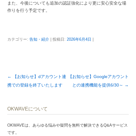
また、今後についても追加の認証強化により更に安心安全な場
作りを行う予定です。
カテゴリー:
告知・紹介
| 投稿日:
2026年6月4日
|
投
←
【お知らせ】dアカウント連
【お知らせ】Googleアカウント
稿
携での登録を終了いたします
との連携機能を提供6/30～
→
ナ
ビ
OKWAVEについて
ゲ
ー
OKWAVEは、あらゆる悩みや疑問を無料で解決できるQ&Aサービス
シ
です。
ョ