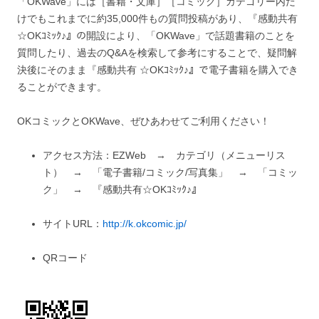
「OKWave」には［書籍・文庫］［コミック］カテゴリー内だ
けでもこれまでに約35,000件もの質問投稿があり、『感動共有
☆OKｺﾐｯｸ♪』の開設により、「OKWave」で話題書籍のことを
質問したり、過去のQ&Aを検索して参考にすることで、疑問解
決後にそのまま『感動共有 ☆OKｺﾐｯｸ♪』で電子書籍を購入でき
ることができます。
OKコミックとOKWave、ぜひあわせてご利用ください！
アクセス方法：EZWeb → カテゴリ（メニューリス
ト） → 「電子書籍/コミック/写真集」 → 「コミッ
ク」 → 『感動共有☆OKｺﾐｯｸ♪』
サイトURL：
http://k.okcomic.jp/
QRコード