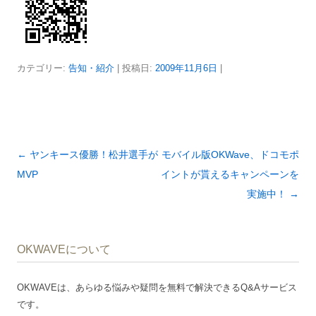
カテゴリー:
告知・紹介
| 投稿日:
2009年11月6日
|
投
←
ヤンキース優勝！松井選手が
モバイル版OKWave、ドコモポ
稿
MVP
イントが貰えるキャンペーンを
ナ
実施中！
→
ビ
ゲ
OKWAVEについて
ー
シ
OKWAVEは、あらゆる悩みや疑問を無料で解決できるQ&Aサービス
ョ
です。
ン