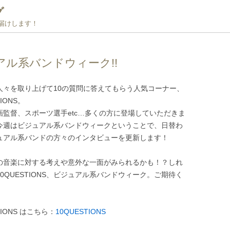
グ
お届けします！
ュアル系バンドウィーク!!
人々を取り上げて10の質問に答えてもらう人気コーナー、
TIONS。
画監督、スポーツ選手etc…多くの方に登場していただきま
今週はビジュアル系バンドウィークということで、日替わ
ュアル系バンドの方々のインタビューを更新します！
の音楽に対する考えや意外な一面がみられるかも！？しれ
0QUESTIONS、ビジュアル系バンドウィーク。ご期待く
TIONS はこちら：
10QUESTIONS