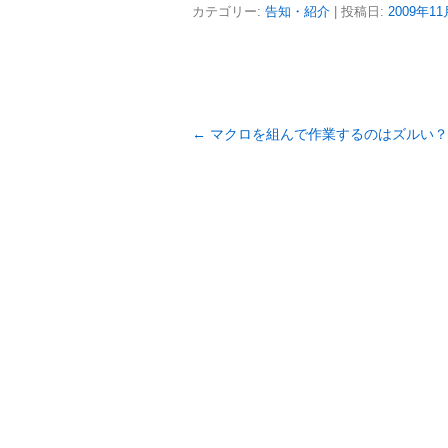
カテゴリー:
告知・紹介
| 投稿日:
2009年1
投
←
マクロを組んで作業するのはズルい？
稿
ナ
ビ
ゲ
ー
シ
ョ
ン