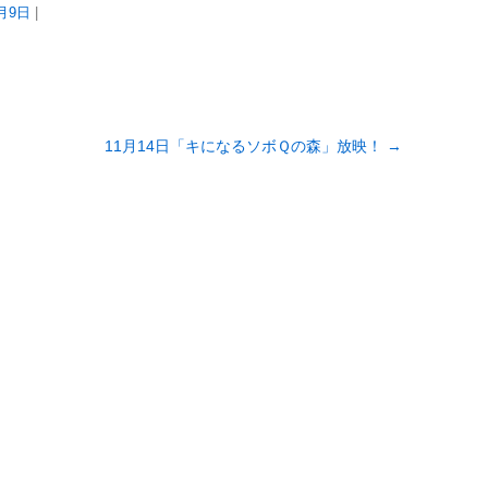
1月9日
|
11月14日「キになるソボＱの森」放映！
→