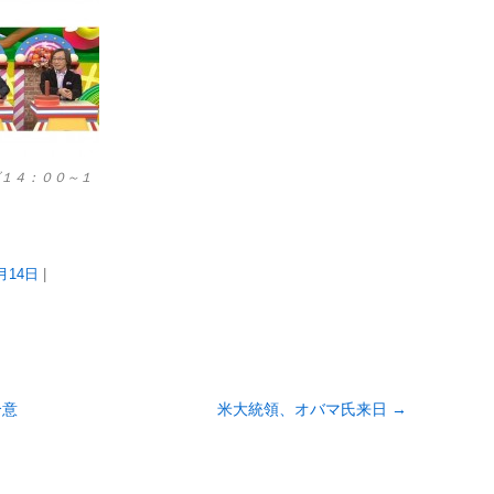
１４：００～１
1月14日
|
合意
米大統領、オバマ氏来日
→