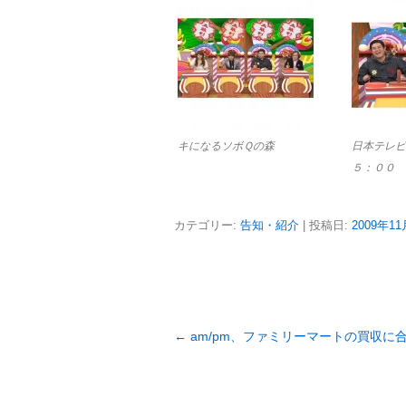
キになるソボＱの森
日本テレビ
５：００
カテゴリー:
告知・紹介
| 投稿日:
2009年1
投
←
am/pm、ファミリーマートの買収に
稿
ナ