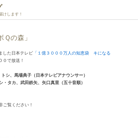
グ
お届けします！
ボＱの森」
ました日本テレビ
「１億３０００万人の知恵袋 キになる
００で放送！
トシ、馬場典子（日本テレビアナウンサー）
シ・タカ、武田鉄矢、矢口真里（五十音順）
非ご覧ください！