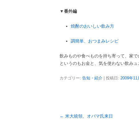
▼番外編
焼酎のおいしい飲み方
調簡単、おつまみレシピ
飲みものや食べものを持ち寄って、家で
というのもお金と、気を使わない飲みュ
カテゴリー:
告知・紹介
| 投稿日:
2009年1
投
←
米大統領、オバマ氏来日
稿
ナ