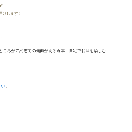
グ
お届けします！
！
ところが節約志向の傾向がある近年、自宅でお酒を楽しむ
さい
。