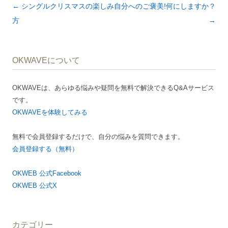
投
←
シングルクリスマスの楽しみ
自分へのご褒美!何にしますか？
稿
方
→
ナ
ビ
OKWAVEについて
ゲ
ー
OKWAVEは、あらゆる悩みや疑問を無料で解決できるQ&Aサービス
シ
です。
ョ
OKWAVEを体験してみる
ン
無料で会員登録するだけで、自分の悩みを質問できます。
会員登録する（無料）
OKWEB 公式Facebook
OKWEB 公式X
カテゴリー