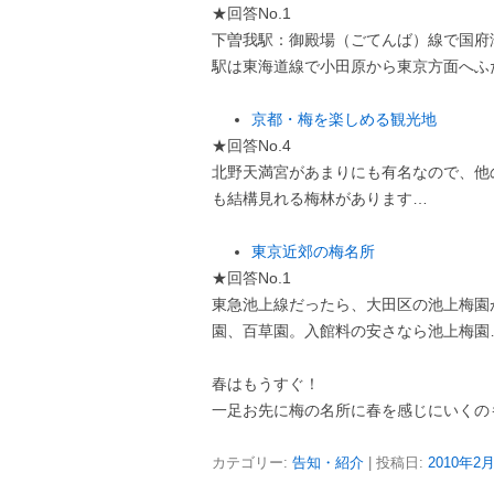
★回答No.1
下曽我駅：御殿場（ごてんば）線で国府
駅は東海道線で小田原から東京方面へふ
京都・梅を楽しめる観光地
★回答No.4
北野天満宮があまりにも有名なので、他
も結構見れる梅林があります…
東京近郊の梅名所
★回答No.1
東急池上線だったら、大田区の池上梅園
園、百草園。入館料の安さなら池上梅園
春はもうすぐ！
一足お先に梅の名所に春を感じにいくの
カテゴリー:
告知・紹介
| 投稿日:
2010年2