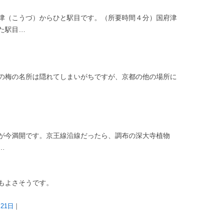
津（こうづ）からひと駅目です。（所要時間４分）国府津
た駅目…
の梅の名所は隠れてしまいがちですが、京都の他の場所に
が今満開です。京王線沿線だったら、調布の深大寺植物
…
もよさそうです。
月21日
|