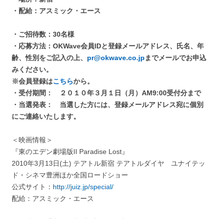
・配給：アスミック・エース
・ご招待数：30名様
・応募方法：OKWave会員IDと登録メールアドレス、氏名、年
齢、性別をご記入の上、
pr@okwave.co.jp
までメールでお申込
みください。
※会員登録は
こちら
から。
・受付期間： ２０１０年３月１日（月）AM9:00受付分まで
・当選発表： 当選した方には、登録メールアドレス宛に個別
にご連絡いたします。
＜映画情報＞
『東のエデン劇場版II Paradise Lost』
2010年3月13日(土) テアトル新宿 テアトルダイヤ ユナイテッ
ド・シネマ豊洲ほか全国ロードショー
公式サイト：
http://juiz.jp/special/
配給：アスミック・エース