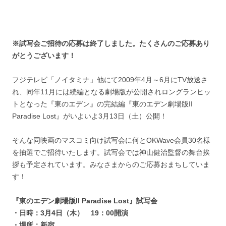
※試写会ご招待の応募は終了しました。たくさんのご応募あり
がとうございます！
フジテレビ「ノイタミナ」他にて2009年4月～6月にTV放送さ
れ、同年11月には続編となる劇場版が公開されロングランヒッ
トとなった『東のエデン』の完結編『東のエデン劇場版II
Paradise Lost』がいよいよ3月13日（土）公開！
そんな同映画のマスコミ向け試写会に何とOKWave会員30名様
を抽選でご招待いたします。試写会では神山健治監督の舞台挨
拶も予定されています。みなさまからのご応募おまちしていま
す！
『東のエデン劇場版II Paradise Lost』試写会
・日時：3月4日（木） 19：00開演
・場所：新宿