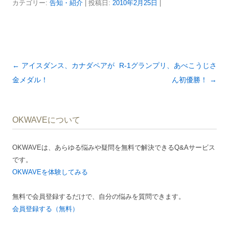
カテゴリー:
告知・紹介
| 投稿日:
2010年2月25日
|
投
←
アイスダンス、カナダペアが
R-1グランプリ、あべこうじさ
稿
金メダル！
ん初優勝！
→
ナ
ビ
OKWAVEについて
ゲ
ー
OKWAVEは、あらゆる悩みや疑問を無料で解決できるQ&Aサービス
シ
です。
ョ
OKWAVEを体験してみる
ン
無料で会員登録するだけで、自分の悩みを質問できます。
会員登録する（無料）