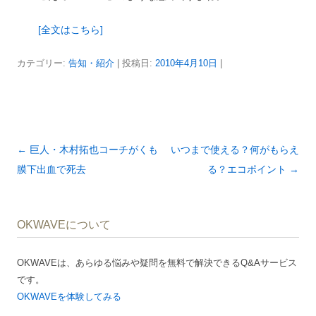
[全文はこちら]
カテゴリー:
告知・紹介
| 投稿日:
2010年4月10日
|
投
←
巨人・木村拓也コーチがくも
いつまで使える？何がもらえ
稿
膜下出血で死去
る？エコポイント
→
ナ
ビ
OKWAVEについて
ゲ
ー
OKWAVEは、あらゆる悩みや疑問を無料で解決できるQ&Aサービス
シ
です。
ョ
OKWAVEを体験してみる
ン