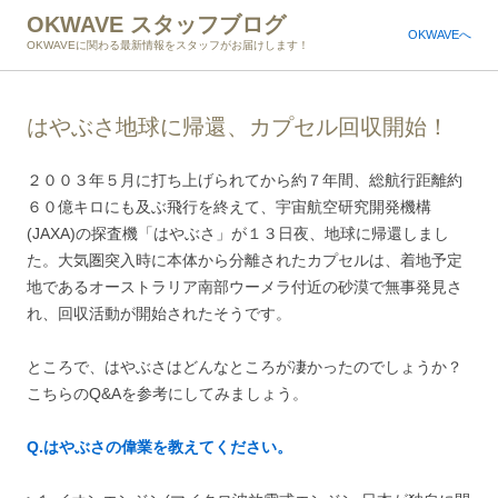
OKWAVE スタッフブログ
OKWAVEへ
OKWAVEに関わる最新情報をスタッフがお届けします！
はやぶさ地球に帰還、カプセル回収開始！
２００３年５月に打ち上げられてから約７年間、総航行距離約
６０億キロにも及ぶ飛行を終えて、宇宙航空研究開発機構
(JAXA)の探査機「はやぶさ」が１３日夜、地球に帰還しまし
た。大気圏突入時に本体から分離されたカプセルは、着地予定
地であるオーストラリア南部ウーメラ付近の砂漠で無事発見さ
れ、回収活動が開始されたそうです。
ところで、はやぶさはどんなところが凄かったのでしょうか？
こちらのQ&Aを参考にしてみましょう。
Q.はやぶさの偉業を教えてください。