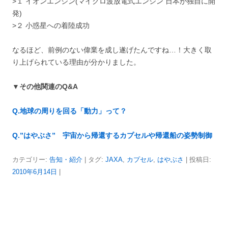
>１ イオンエンジン(マイクロ波放電式エンジン 日本が独自に開
発)
>２ 小惑星への着陸成功
なるほど、前例のない偉業を成し遂げたんですね…！大きく取
り上げられている理由が分かりました。
▼その他関連のQ&A
Q.地球の周りを回る「動力」って？
Q.”はやぶさ” 宇宙から帰還するカプセルや帰還船の姿勢制御
カテゴリー:
告知・紹介
| タグ:
JAXA
,
カプセル
,
はやぶさ
| 投稿日:
2010年6月14日
|