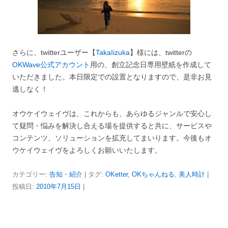
さらに、twitterユーザー【
TakaIizuka
】様には、twitterの
OKWave公式アカウント
用の、創立記念日専用壁紙を作成して
いただきました。本日限定での設置となりますので、是非お見
逃しなく！
オウケイウェイヴは、これからも、あらゆるジャンルで安心し
て疑問・悩みを解決し合える場を提供すると共に、サービスや
コンテンツ、ソリューションを拡充してまいります。今後もオ
ウケイウェイヴをよろしくお願いいたします。
カテゴリー:
告知・紹介
| タグ:
OKetter
,
OKちゃんねる
,
美人時計
|
投稿日:
2010年7月15日
|