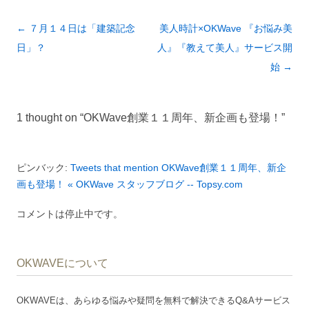
投
←
７月１４日は「建築記念
美人時計×OKWave 『お悩み美
稿
日」？
人』『教えて美人』サービス開
ナ
始
→
ビ
ゲ
1 thought on “
OKWave創業１１周年、新企画も登場！
”
ー
シ
ョ
ピンバック:
Tweets that mention OKWave創業１１周年、新企
ン
画も登場！ « OKWave スタッフブログ -- Topsy.com
コメントは停止中です。
OKWAVEについて
OKWAVEは、あらゆる悩みや疑問を無料で解決できるQ&Aサービス