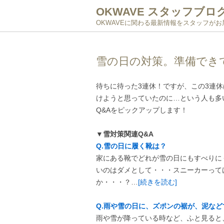
OKWAVE スタッフブロ
OKWAVEに関わる最新情報をスタッフが
雪の日の対策。準備でき
待ちに待った3連休！ですが、この3連
けようと思っていたのに…という人も多
Q&Aをピックアップします！
▼雪対策関連Q&A
Q.雪の日に履く靴は？
家にある靴でどれが雪の日にもすべりに
いのはダメとして・・・スニーカーって
か・・・？…
[続きを読む]
Q.雨や雪の日に、ズポンの裾が、泥な
雨や雪が降っている時など、ふと見ると