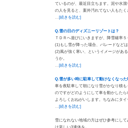
ているのが、最近目立ちます。泥や水溜
の人を見ると、案外汚れてない人もた
…
[続きを読む]
Q.雪の日のディズニーリゾートは？
ＴＤＲへ遊びにいきますが、降雪確率５
(1)もし雪が降った場合、パレードなど
(2)風が強く寒い、というイメージが
うか。
…
[続きを読む]
Q.雪が多い時に駐車して動けなくなっ
車を夜駐車して朝になり雪がかなり積も
のですがどのようにして車を動かしたら
よろしくおねがいします。ちなみにタイ
…
[続きを読む]
雪になれない地域の方はぜひ参考にして
は楽しい3連休を。