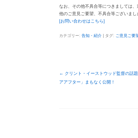
なお、その他不具合等につきましては、
他のご意見ご要望、不具合等ございまし
[お問い合わせはこちら]
カテゴリー:
告知・紹介
| タグ:
ご意見ご要
投
←
クリント・イーストウッド監督の話題
稿
アアフター」まもなく公開！
ナ
ビ
ゲ
ー
シ
ョ