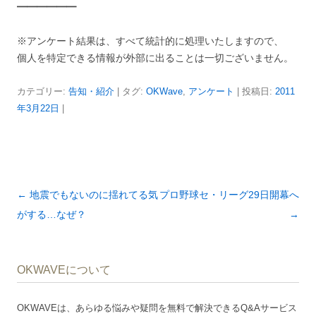
━━━━━━
※アンケート結果は、すべて統計的に処理いたしますので、
個人を特定できる情報が外部に出ることは一切ございません。
カテゴリー:
告知・紹介
| タグ:
OKWave
,
アンケート
| 投稿日:
2011
年3月22日
|
投
←
地震でもないのに揺れてる気
プロ野球セ・リーグ29日開幕へ
稿
がする…なぜ？
→
ナ
ビ
OKWAVEについて
ゲ
ー
OKWAVEは、あらゆる悩みや疑問を無料で解決できるQ&Aサービス
シ