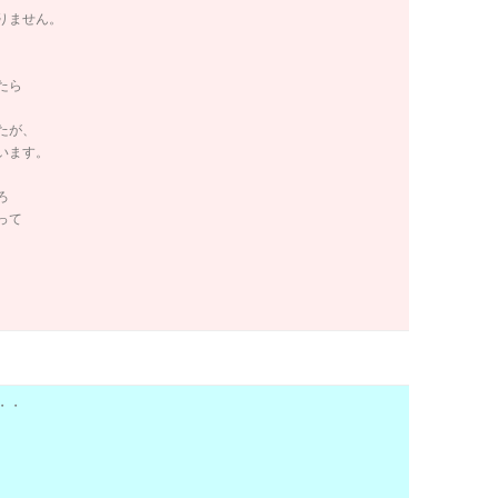
りません。
たら
たが、
います。
ろ
って
・・