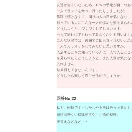
友達が全くいないため、ＧＷの予定が何一つあ
一人でランチを食べに行ったりしましたが、
孤独で情けなくて、周りの人の目が気になり、
知っている人にこんな一人の惨めな姿を見られ
どうしようと、びくびくしてしまいます。
一人で旅行にでも行ってみようかとも思いまし
こんな状況では、孤独でご飯も食べれないと思
一人でカラオケをしてみたいと思いますが、
入店するときに知っている人に一人で入るとこ
を見られたらどうしようと、また人目が気にな
入れません。
結局何もできないんです。
どうしたら楽しく過ごせるのでしょうか。
回答No.22
私も、同様です～しかしやる事は色々あるかも
日頃出来ない掃除箇所や、小物の整理。
衣替えなどなど・・