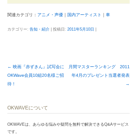
関連カテゴリ：
アニメ・声優
｜
国内アーティスト
｜
車
カテゴリー:
告知・紹介
| 投稿日:
2011年5月10日
|
投
←
映画『赤ずきん』試写会に
月間マスターランキング 2011
稿
OKWave会員10組20名様ご招
年4月のプレゼント当選者発表
ナ
待！
→
ビ
ゲ
OKWAVEについて
ー
シ
OKWAVEは、あらゆる悩みや疑問を無料で解決できるQ&Aサービス
ョ
です。
ン