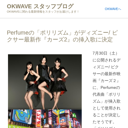
OKWAVE スタッフブログ
OKWAVEへ
OKWAVEに関わる最新情報をスタッフがお届けします！
Perfumeの「ポリリズム」がディズニー/ ピ
クサー最新作『カーズ2』の挿入歌に決定
7月30日（土）
に公開されるデ
ィズニー/ ピク
サーの最新作映
画『カーズ２』
に、Perfumeの
代表曲「ポリリ
ズム」が挿入歌
として使用され
ることが決定し
たそうです。