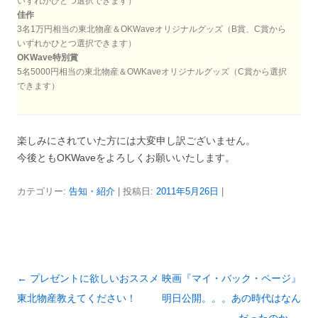
いずれかひとつ選択できます）
佳作
3名1万円相当の東北物産＆OKWaveオリジナルグッズ（B賞、C賞から
いずれかひとつ選択できます）
OKWave特別賞
5名5000円相当の東北物産＆OWKaveオリジナルグッズ（C賞から選択
できます）
楽しみにされていた方には大変申し訳ございません。
今後ともOKWaveをよろしくお願いいたします。
カテゴリー:
告知・紹介
| 投稿日:
2011年5月26日
|
投
←
プレゼントに欲しいおススメ
映画『マイ・バック・ページ』
稿
東北物産教えてください！
明日公開。。。あの時代はなん
ナ
だったのか
→