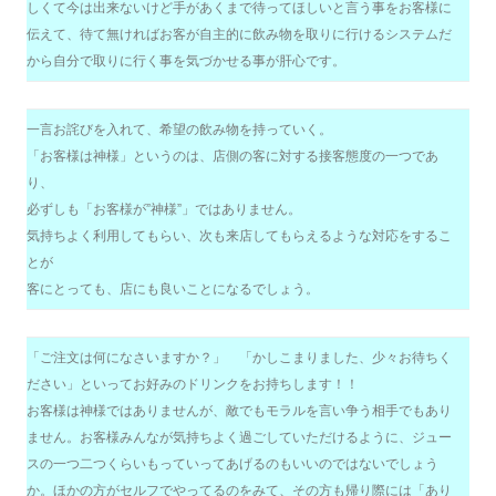
しくて今は出来ないけど手があくまで待ってほしいと言う事をお客様に
伝えて、待て無ければお客が自主的に飲み物を取りに行けるシステムだ
から自分で取りに行く事を気づかせる事が肝心です。
一言お詫びを入れて、希望の飲み物を持っていく。
「お客様は神様」というのは、店側の客に対する接客態度の一つであ
り、
必ずしも「お客様が”神様”」ではありません。
気持ちよく利用してもらい、次も来店してもらえるような対応をするこ
とが
客にとっても、店にも良いことになるでしょう。
「ご注文は何になさいますか？」 「かしこまりました、少々お待ちく
ださい」といってお好みのドリンクをお持ちします！！
お客様は神様ではありませんが、敵でもモラルを言い争う相手でもあり
ません。お客様みんなが気持ちよく過ごしていただけるように、ジュー
スの一つ二つくらいもっていってあげるのもいいのではないでしょう
か。ほかの方がセルフでやってるのをみて、その方も帰り際には「あり