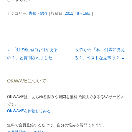
カテゴリー:
告知・紹介
| 投稿日:
2011年8月16日
|
投
←
「虹の根元には何がある
女性から「私、何歳に見え
稿
の？」と質問されました
る？」ベストな返事は？
→
ナ
ビ
OKWAVEについて
ゲ
ー
OKWAVEは、あらゆる悩みや疑問を無料で解決できるQ&Aサービス
シ
です。
ョ
OKWAVEを体験してみる
ン
無料で会員登録するだけで、自分の悩みを質問できます。