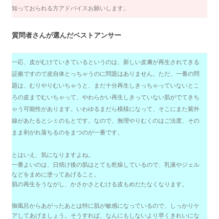
知っておられる方アドバイスお願いします。
質問者さんが選んだベストアンサー
一応、皮がむけていきているというのは、新しい皮膚が再生されてきる
証拠ですので皮自体とっちゃうのに問題はありません。ただ、一番の問
題は、むりやりむいちゃうと、まだ十分再生しきっちゃっていないとこ
ろの皮までむいちゃって、やわらかい再生しきっていない肌がでてきち
ゃう可能性があります。いわゆるまだら模様になって、そこにまた紫外
線があたるとシミのもとです。なので、無理やりむくのはご法度、その
まま剥がれ落ちるのをまつのが一番です。
とはいえ、気になりますよね。
一番よいのは、日焼け後の肌はとても乾燥しているので、乳液やジェル
などをまめに塗ってあげること。
肌の再生をうながし、かさかさとむける皮もめだたなくなります。
御風呂からあがったあとは特に肌が敏感になっているので、しっかりケ
アしてあげましょう。そうすれば、なんにもしないより早くきれいにな