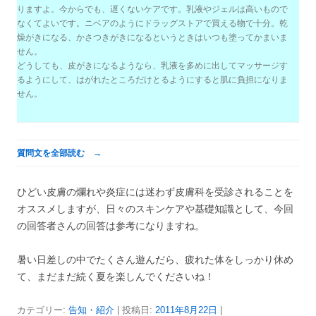
りますよ。今からでも、遅くないケアです。乳液やジェルは高いもので
なくてよいです。ニベアのようにドラッグストアで買える物で十分。乾
燥がきになる、かさつきがきになるというときはいつも塗ってかまいま
せん。
どうしても、皮がきになるようなら、乳液を多めに出してマッサージす
るようにして、はがれたところだけとるようにすると肌に負担になりま
せん。
質問文を全部読む →
ひどい皮膚の爛れや炎症には迷わず皮膚科を受診されることを
オススメしますが、日々のスキンケアや基礎知識として、今回
の回答者さんの回答は参考になりますね。
暑い日差しの中でたくさん遊んだら、疲れた体をしっかり休め
て、まだまだ続く夏を楽しんでくださいね！
カテゴリー:
告知・紹介
| 投稿日:
2011年8月22日
|