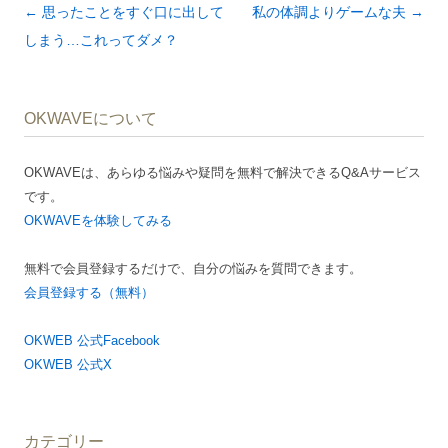
投
←
思ったことをすぐ口に出して
私の体調よりゲームな夫
→
稿
しまう…これってダメ？
ナ
ビ
OKWAVEについて
ゲ
ー
OKWAVEは、あらゆる悩みや疑問を無料で解決できるQ&Aサービス
シ
です。
ョ
OKWAVEを体験してみる
ン
無料で会員登録するだけで、自分の悩みを質問できます。
会員登録する（無料）
OKWEB 公式Facebook
OKWEB 公式X
カテゴリー