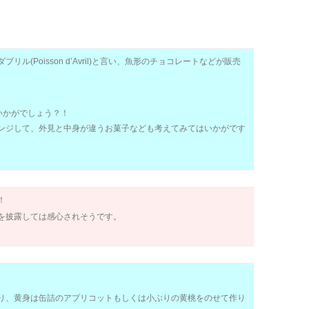
(Poisson d’Avril)と言い、魚形のチョコレートなどが販売
いかがでしょう？！
ンジして、外見と中身が違うお菓子なども考えてみてはいかがです
！
を披露しては感心されそうです。
り、黄身は缶詰のアプリコットもしくは小ぶりの黄桃をのせて作り