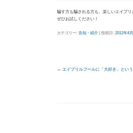
騙す方も騙される方も、楽しいエイプリ
ぜひお試しください！
カテゴリー:
告知・紹介
| 投稿日:
2012年4
投
←
エイプリルフールに「大好き」という
稿
ナ
ビ
ゲ
ー
シ
ョ