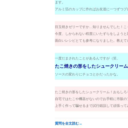
ます。
アルミ箔のカップに作ればお友達に一つずつプ
目玉焼きゼリーですか…知りませんでした！こ
今度、しかられない程度にいたずらをしようと
面白いレシピとても参考になりました。教えて
一度だまされたことがあるんですが（笑、
たこ焼きの形をしたシュークリーム
ソースの変わりにチョコとかだったかな。
たこ焼きの形をしたシュークリーム！おもしろ
自宅ではたこや機器がないのでお手軽に市販の
上手く作って騙せるまで試行錯誤して頑張って
質問を全文読む→