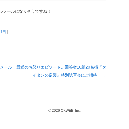
ルフールになりそうですね！
月1日
|
メール
最近のお怒りエピソード…回答者10組20名様『タ
イタンの逆襲』特別試写会にご招待！
→
© 2026 OKWEB, Inc.