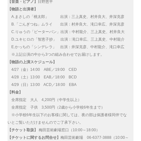
【音楽・ピアノ】
日野悠平
【物語と出演者】
A.まさしの「桃太郎」 出演：三上真史、村井良大、井深克彦
B.「ごんぎつね」ムライ 出演：村井良大、滝口幸広、井深克彦
C.りゅうの「ピーターパン」出演：中村龍介、三上真史、村井良大
D.ユキヒロの「智恵子抄」 出演：滝口幸広、三上真史、中村龍介
E.かっちの「シンデレラ」 出演：井深克彦、中村龍介、滝口幸広
※上記公演の中から3つの組み合わせでお届けします。
【物語の上演スケジュール】
4/27（金）14:00 ABE／19:00 CED
4/28（土）13:00 EAB／18:00 BCD
4/29（日）13:00 ACD／18:00 EBA
【料金】
全席指定 大人 4,200円（中学生以上）
全席指定 子供 3,500円（2歳から小学校6年生まで）
※小学校6年生以下のお客様に関しては、夜の部は保護者様同伴でな
いとご覧いただけませんのでご了承下さい。
【チケット取扱】
梅田芸術劇場窓口（10:00～18:00）
【チケットに関するお問合せ】
梅田芸術劇場 06-6377-3888（10:00～