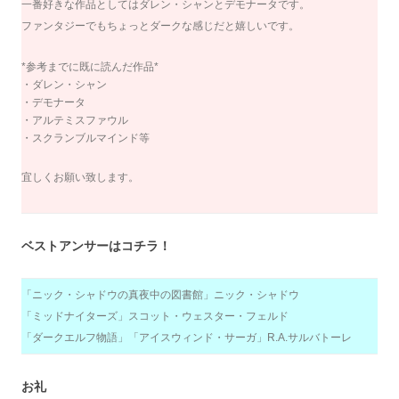
一番好きな作品としてはダレン・シャンとデモナータです。
ファンタジーでもちょっとダークな感じだと嬉しいです。
*参考までに既に読んだ作品*
・ダレン・シャン
・デモナータ
・アルテミスファウル
・スクランブルマインド等
宜しくお願い致します。
ベストアンサーはコチラ！
「ニック・シャドウの真夜中の図書館」ニック・シャドウ
「ミッドナイターズ」スコット・ウェスター・フェルド
「ダークエルフ物語」「アイスウィンド・サーガ」R.A.サルバトーレ
お礼