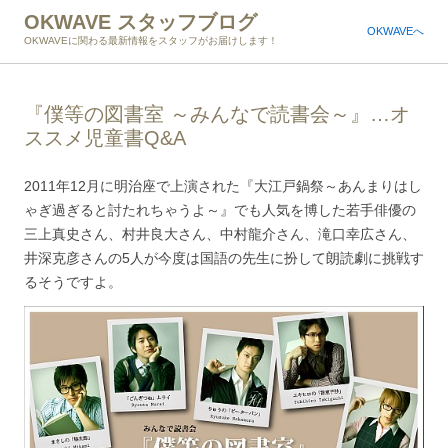
OKWAVE スタッフブログ
OKWAVEへ
OKWAVEに関わる最新情報をスタッフがお届けします！
『僕等の図書室 ～みんなで読書会～』…オ
ススメ児童書Q&A
2011年12月に明治座で上演された『大江戸鍋祭～あんまりはし
ゃぎ過ぎると討たれちゃうよ～』でも人気を博した若手俳優の
三上真史さん、村井良大さん、中村龍介さん、滝口幸広さん、
井深克彦さんの5人が今度は国語の先生に扮して朗読劇に挑戦す
るそうですよ。