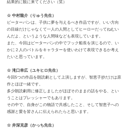
結果的に観に来てください（笑）
☆ 中村龍介（りゅう先生）
ピーターパンは、子供に夢を与えるべき作品ですが、いい方向
の目線だけじゃなくて一人の人間としてヒーローだってねむい
んだよ、というような人間味なども表現しています。
また、今回はピーターパンの中でフック船長を演じるので、い
かに２人のバトルをキャラターを使いわけて表現できるか考え
たいと思っています。
☆ 滝口幸広（ユキヒロ先生）
今回5つの作品を朗読劇として上演しますが、智恵子抄だけは原
作とほぼ一緒です。
多少朗読劇用に修正しましたがほぼそのままの話をやる、とい
うことはプレッシャーでもあります。
その中で、自身がこの物語で共感したこと、そして智恵子への
感謝と愛を皆さんに伝えられたらと思います。
☆ 井深克彦（かっち先生）