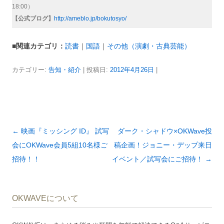
18:00）
【公式ブログ】
http://ameblo.jp/bokutosyo/
■関連カテゴリ：
読書
｜
国語
｜
その他（演劇・古典芸能）
カテゴリー:
告知・紹介
| 投稿日:
2012年4月26日
|
投
←
映画『ミッシング ID』 試写
ダーク・シャドウ×OKWave投
稿
会にOKWave会員5組10名様ご
稿企画！ジョニー・デップ来日
ナ
招待！！
イベント／試写会にご招待！
→
ビ
ゲ
OKWAVEについて
ー
シ