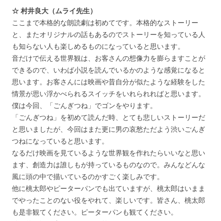
☆ 村井良大（ムライ先生）
ここまで本格的な朗読劇は初めてです。本格的なストーリー
と、またオリジナルの話もあるのでストーリーを知っている人
も知らない人も楽しめるものになっていると思います。
音だけで伝える世界観は、お客さんの想像力を膨らますことが
できるので、いわば小説を読んでいるかのような感覚になると
思います。お客さんには映画や昔自分が似たような経験をした
情景が思い浮かべられるスイッチをいれられればと思います。
僕は今回、「ごんぎつね」でゴンをやります。
「ごんぎつね」を初めて読んだ時、とても悲しいストーリーだ
と思いましたが、今回はまた更に男の哀愁ただよう渋いごんぎ
つねになっていると思います。
なるだけ映画を見ているような世界観を作れたらいいなと思い
ます、創造力は誰しもが持っているものなので。みんなどんな
風に頭の中で描いているのかすごく楽しみです。
他に桃太郎やピーターパンでも出ていますが、桃太郎はいまま
でやったことのない役をやれて、楽しいです。皆さん、桃太郎
も是非観てください。ピーターパンも観てください。