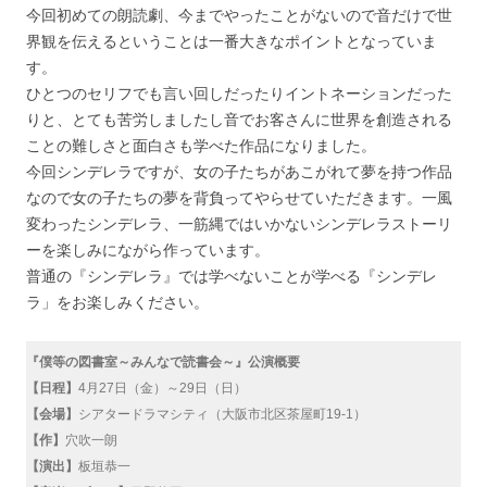
今回初めての朗読劇、今までやったことがないので音だけで世
界観を伝えるということは一番大きなポイントとなっていま
す。
ひとつのセリフでも言い回しだったりイントネーションだった
りと、とても苦労しましたし音でお客さんに世界を創造される
ことの難しさと面白さも学べた作品になりました。
今回シンデレラですが、女の子たちがあこがれて夢を持つ作品
なので女の子たちの夢を背負ってやらせていただきます。一風
変わったシンデレラ、一筋縄ではいかないシンデレラストーリ
ーを楽しみにながら作っています。
普通の『シンデレラ』では学べないことが学べる『シンデレ
ラ」をお楽しみください。
『僕等の図書室～みんなで読書会～』公演概要
【日程】
4月27日（金）～29日（日）
【会場】
シアタードラマシティ（大阪市北区茶屋町19-1）
【作】
穴吹一朗
【演出】
板垣恭一