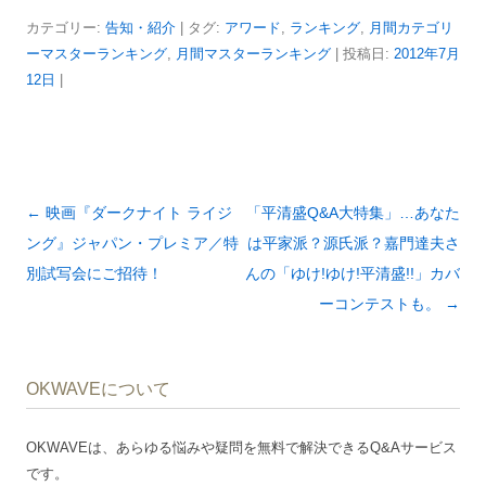
カテゴリー:
告知・紹介
| タグ:
アワード
,
ランキング
,
月間カテゴリ
ーマスターランキング
,
月間マスターランキング
| 投稿日:
2012年7月
12日
|
投
←
映画『ダークナイト ライジ
「平清盛Q&A大特集」…あなた
稿
ング』ジャパン・プレミア／特
は平家派？源氏派？嘉門達夫さ
ナ
別試写会にご招待！
んの「ゆけ!ゆけ!平清盛!!」カバ
ビ
ーコンテストも。
→
ゲ
ー
OKWAVEについて
シ
ョ
OKWAVEは、あらゆる悩みや疑問を無料で解決できるQ&Aサービス
ン
です。