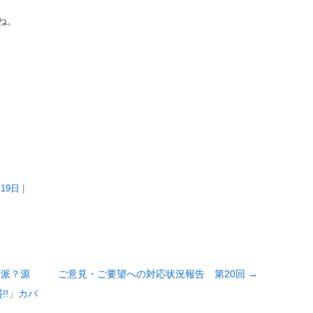
ね。
月19日
|
家派？源
ご意見・ご要望への対応状況報告 第20回
→
!!」カバ