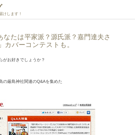
グ
お届けします！
…あなたは平家派？源氏派？嘉門達夫さ
!!」カバーコンテストも。
らがお好きでしょうか？
、
島の厳島神社関連のQ&Aを集めた