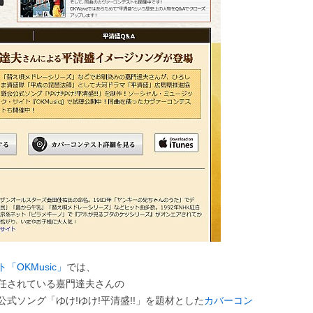
OKMusic」
では、
任されている嘉門達夫さんの
式ソング「ゆけ!ゆけ!平清盛!!」を題材とした
カバーコン