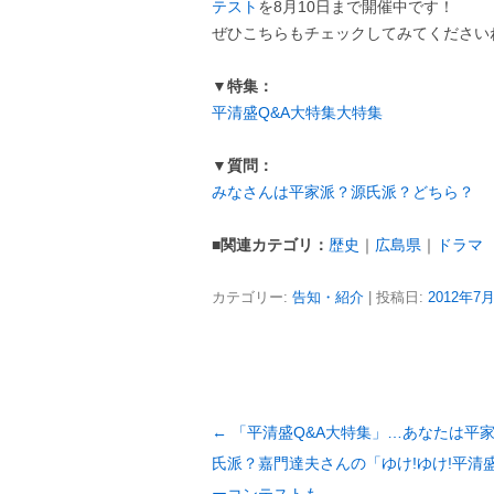
テスト
を8月10日まで開催中です！
ぜひこちらもチェックしてみてください
▼特集：
平清盛Q&A大特集大特集
▼質問：
みなさんは平家派？源氏派？どちら？
■関連カテゴリ：
歴史
｜
広島県
｜
ドラマ
カテゴリー:
告知・紹介
| 投稿日:
2012年7
投
←
「平清盛Q&A大特集」…あなたは平
稿
氏派？嘉門達夫さんの「ゆけ!ゆけ!平清盛