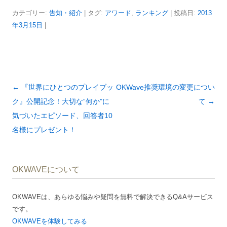
カテゴリー:
告知・紹介
| タグ:
アワード
,
ランキング
| 投稿日:
2013
年3月15日
|
投
←
『世界にひとつのプレイブッ
OKWave推奨環境の変更につい
稿
ク』公開記念！大切な“何か”に
て
→
ナ
気づいたエピソード、回答者10
ビ
名様にプレゼント！
ゲ
ー
OKWAVEについて
シ
ョ
OKWAVEは、あらゆる悩みや疑問を無料で解決できるQ&Aサービス
ン
です。
OKWAVEを体験してみる