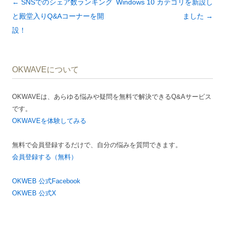
投
←
SNSでのシェア数ランキング
Windows 10 カテゴリを新設し
稿
と殿堂入りQ&Aコーナーを開
ました
→
ナ
設！
ビ
ゲ
OKWAVEについて
ー
シ
OKWAVEは、あらゆる悩みや疑問を無料で解決できるQ&Aサービス
ョ
です。
ン
OKWAVEを体験してみる
無料で会員登録するだけで、自分の悩みを質問できます。
会員登録する（無料）
OKWEB 公式Facebook
OKWEB 公式X