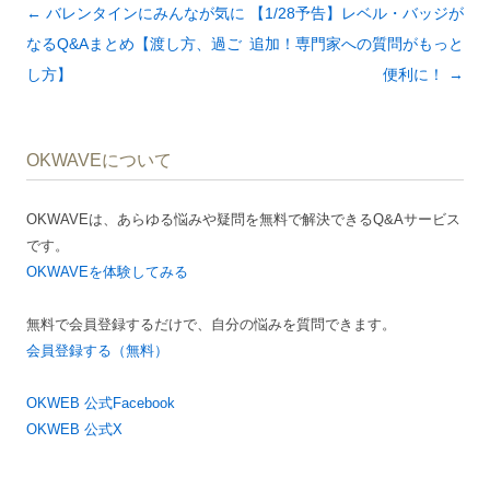
投
←
バレンタインにみんなが気に
【1/28予告】レベル・バッジが
稿
なるQ&Aまとめ【渡し方、過ご
追加！専門家への質問がもっと
ナ
し方】
便利に！
→
ビ
ゲ
OKWAVEについて
ー
シ
OKWAVEは、あらゆる悩みや疑問を無料で解決できるQ&Aサービス
ョ
です。
ン
OKWAVEを体験してみる
無料で会員登録するだけで、自分の悩みを質問できます。
会員登録する（無料）
OKWEB 公式Facebook
OKWEB 公式X