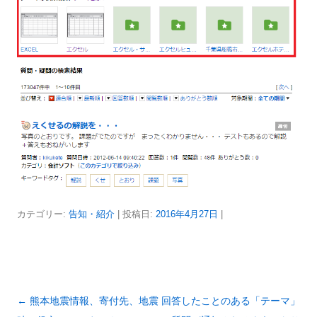
カテゴリー:
告知・紹介
| 投稿日:
2016年4月27日
|
投
←
熊本地震情報、寄付先、地震
回答したことのある「テーマ」