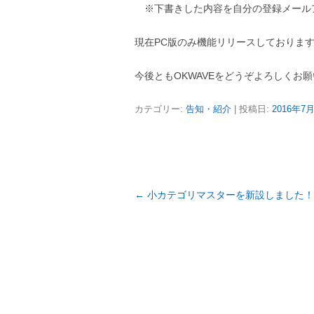
※下書きした内容を自分の登録メール
現在PC版のみ機能リリースしておりま
今後ともOKWAVEをどうぞよろしくお
カテゴリー:
告知・紹介
| 投稿日:
2016年7
投
←
小カテゴリマスターを新設しました！
稿
ナ
ビ
ゲ
ー
シ