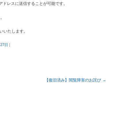
アドレスに送信することが可能です。
す。
願いいたします。
月27日
|
【復旧済み】閲覧障害のお詫び
→