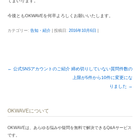
てまいります。
今後ともOKWAVEを何卒よろしくお願いいたします。
カテゴリー:
告知・紹介
| 投稿日:
2016年10月6日
|
投
←
公式SNSアカウントのご紹介
締め切りしていない質問件数の
稿
上限が5件から10件に変更にな
ナ
りました
→
ビ
ゲ
OKWAVEについて
ー
シ
OKWAVEは、あらゆる悩みや疑問を無料で解決できるQ&Aサービス
ョ
です。
ン