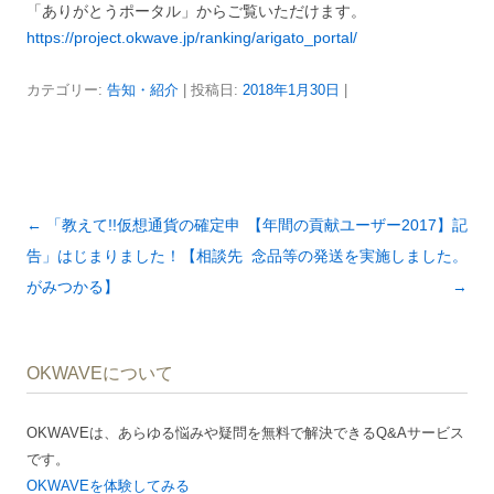
「ありがとうポータル」からご覧いただけます。
https://project.okwave.jp/ranking/arigato_portal/
カテゴリー:
告知・紹介
| 投稿日:
2018年1月30日
|
投
←
「教えて!!仮想通貨の確定申
【年間の貢献ユーザー2017】記
稿
告」はじまりました！【相談先
念品等の発送を実施しました。
ナ
がみつかる】
→
ビ
ゲ
OKWAVEについて
ー
シ
OKWAVEは、あらゆる悩みや疑問を無料で解決できるQ&Aサービス
ョ
です。
ン
OKWAVEを体験してみる