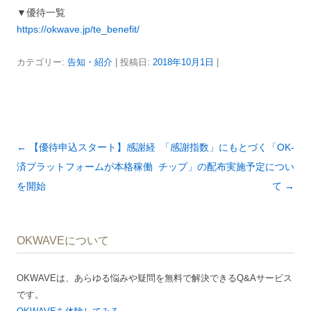
▼優待一覧
https://okwave.jp/te_benefit/
カテゴリー:
告知・紹介
| 投稿日:
2018年10月1日
|
投
←
【優待申込スタート】感謝経
「感謝指数」にもとづく「OK-
稿
済プラットフォームが本格稼働
チップ」の配布実施予定につい
ナ
を開始
て
→
ビ
ゲ
OKWAVEについて
ー
シ
OKWAVEは、あらゆる悩みや疑問を無料で解決できるQ&Aサービス
ョ
です。
ン