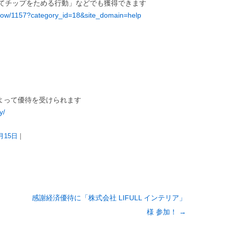
てチップをためる行動」などでも獲得できます
/show/1157?category_id=18&site_domain=help
よって優待を受けられます
y/
0月15日
|
感謝経済優待に「株式会社 LIFULL インテリア」
様 参加！
→