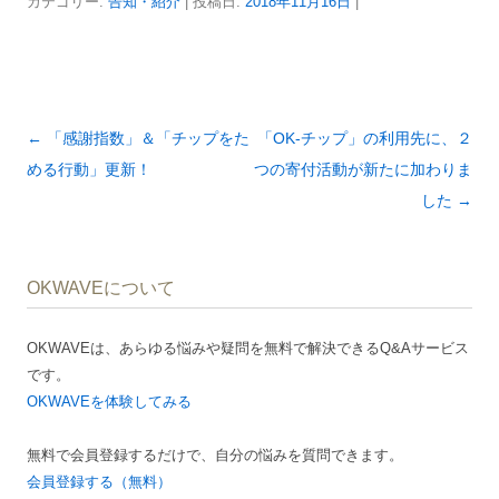
カテゴリー:
告知・紹介
| 投稿日:
2018年11月16日
|
投
←
「感謝指数」＆「チップをた
「OK-チップ」の利用先に、２
稿
める行動」更新！
つの寄付活動が新たに加わりま
ナ
した
→
ビ
ゲ
OKWAVEについて
ー
シ
OKWAVEは、あらゆる悩みや疑問を無料で解決できるQ&Aサービス
ョ
です。
ン
OKWAVEを体験してみる
無料で会員登録するだけで、自分の悩みを質問できます。
会員登録する（無料）