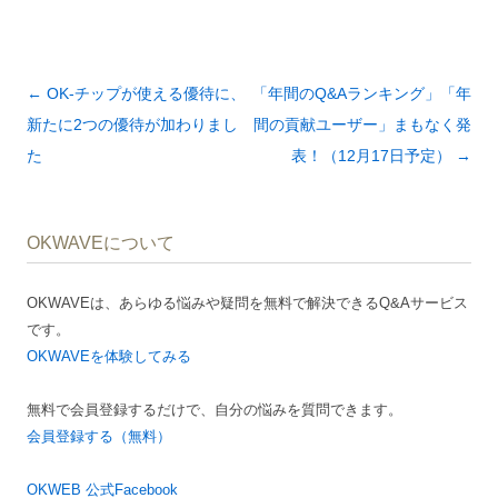
投
←
OK-チップが使える優待に、
「年間のQ&Aランキング」「年
稿
新たに2つの優待が加わりまし
間の貢献ユーザー」まもなく発
ナ
た
表！（12月17日予定）
→
ビ
ゲ
OKWAVEについて
ー
シ
OKWAVEは、あらゆる悩みや疑問を無料で解決できるQ&Aサービス
ョ
です。
ン
OKWAVEを体験してみる
無料で会員登録するだけで、自分の悩みを質問できます。
会員登録する（無料）
OKWEB 公式Facebook