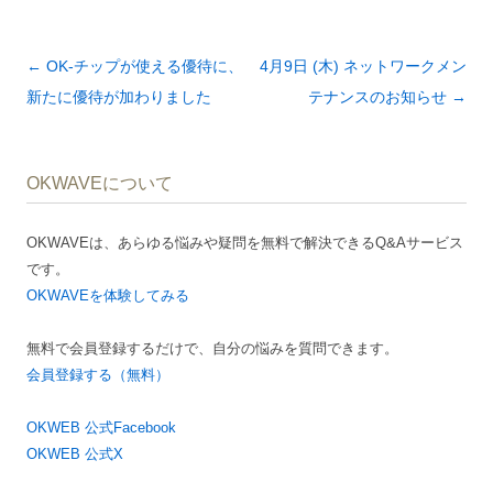
投
←
OK-チップが使える優待に、
4月9日 (木) ネットワークメン
稿
新たに優待が加わりました
テナンスのお知らせ
→
ナ
ビ
OKWAVEについて
ゲ
ー
OKWAVEは、あらゆる悩みや疑問を無料で解決できるQ&Aサービス
シ
です。
ョ
OKWAVEを体験してみる
ン
無料で会員登録するだけで、自分の悩みを質問できます。
会員登録する（無料）
OKWEB 公式Facebook
OKWEB 公式X