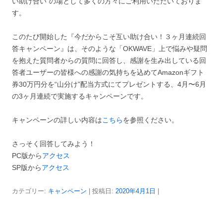
い助け合い”の場として多くの方々にご利用いただいておりま
す。
このたび開始した『今だからこそ互い助け合い！３ヶ月連続回
答キャンペーン』は、そのような「OKWAVE」上で悩みや疑問
を抱えた質問者からの質問に回答し、感謝を生み出している回
答者ユーザーの皆様への感謝の気持ちを込めてAmazonギフト
券30万円分を“山分け”配当方式にてプレゼントする、4月〜6月
の3ヶ月連続で実施するキャンペーンです。
キャンペーンの詳しい内容は
こちら
を参照ください。
さっそく回答してみよう！
PC版から
アクセス
SP版から
アクセス
カテゴリー:
キャンペーン
| 投稿日:
2020年4月1日
|