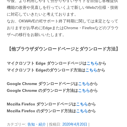
今後、より利用しやすく分かりやすいサイトを目指し各種提供
機能の改善や見直しを行っていく上で新しいWebの仕様・技術
に対応していきたいと考えております。
なお、OKWAVEのIEサポート終了時期に関しては未定となって
おりますがお早めにEdgeまたはChrome・Firefoxなどのブラウ
ザへの移行をお願いいたします。
【他ブラウザダウンロードページとダウンロード方法】
マイクロソフト Edge ダウンロードページは
こちら
から
マイクロソフト Edgeのダウンロード方法は
こちら
から
Google Chrome ダウンロードページは
こちら
から
Google Chrome のダウンロード方法は
こちら
から
Mozilla Firefox ダウンロードページは
こちら
から
Mozilla Firefox のダウンロード方法は
こちら
から
カテゴリー:
告知・紹介
| 投稿日:
2020年4月20日
|