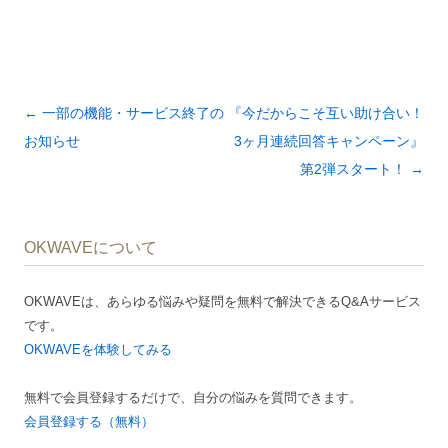
投
←
一部の機能・サービス終了の
『今だからこそ互い助け合い！
稿
お知らせ
3ヶ月連続回答キャンペーン』
ナ
第2弾スタート！
→
ビ
ゲ
OKWAVEについて
ー
シ
OKWAVEは、あらゆる悩みや疑問を無料で解決できるQ&Aサービス
ョ
です。
ン
OKWAVEを体験してみる
無料で会員登録するだけで、自分の悩みを質問できます。
会員登録する（無料）