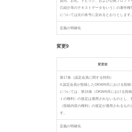
質問、お礼、トピック、および公開プロフィ
己紹介等のテキストデータをいう）の著作権
については次の各号に定めるとおりとします
定義の明確化
変更9
変更前
第17条（認定会員に関する特則）
4.認定会員が投稿したOKWAVEにおける投
については、第16条（OKWAVEにおける投
トの権利）の規定は適用されないものとし、第
（投稿内容の権利）の規定が適用されるもの
す。
定義の明確化