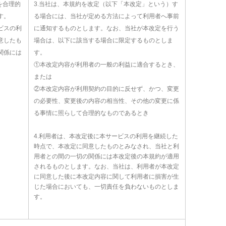
を合理的
3.当社は、本規約を改定（以下「本改定」という）す
す。
る場合には、当社が定める方法によって利用者へ事前
ビスの利
に通知するものとします。なお、当社が本改定を行う
意したも
場合は、以下に該当する場合に限定するものとしま
関係には
す。
①本改定内容が利用者の一般の利益に適合するとき、
または
②本改定内容が利用契約の目的に反せず、かつ、変更
の必要性、変更後の内容の相当性、その他の変更に係
る事情に照らして合理的なものであるとき
4.利用者は、本改定後に本サービスの利用を継続した
時点で、本改定に同意したものとみなされ、当社と利
用者との間の一切の関係には本改定後の本規約が適用
されるものとします。なお、当社は、利用者が本改定
に同意した後に本改定内容に関して利用者に損害が生
じた場合においても、一切責任を負わないものとしま
す。