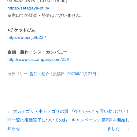
03-5432-1515（10:00～19:00）
https://setagaya-pt.jp/
※窓口での販売・発券はございません。
●
チケットぴあ
https://w.pia.jp/t/23f/
企画・製作：シス・カンパニー
http://www.siscompany.com/23f/
カテゴリー:
告知・紹介
| 投稿日:
2020年11月27日
|
投
←
大カテゴリ・中カテゴリの質
『今だからこそ互い助け合い！
稿
問一覧の復活完了についてのお
キャンペーン』第6弾を開始し
ナ
知らせ
ました！
→
ビ