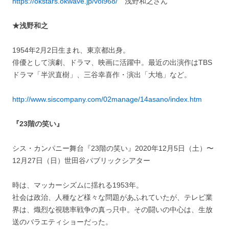
https://okstars.okwave.jp/vol968/
浅野和之さん
★浅野和之
1954年2月2日生まれ、東京都出身。
俳優として演劇、ドラマ、映画に活躍中。最近の出演作はTBS
ドラマ「半沢直樹」、三谷幸喜作・演出「大地」など。
http://www.siscompany.com/02manage/14asano/index.htm
『23階の笑い』
シス・カンパニー舞台『23階の笑い』2020年12月5日（土）〜
12月27日（日）世田谷パブリックシアター
時は、マッカーシズムに揺れる1953年。
社会は政治、人種など様々な問題があふれていたが、テレビ業
界は、熾烈な視聴率戦争の真っ只中。その闘いの中心は、生放
送のバラエティショーだった。