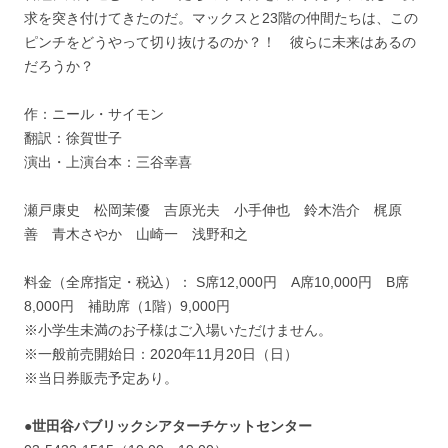
求を突き付けてきたのだ。マックスと23階の仲間たちは、この
ピンチをどうやって切り抜けるのか？！ 彼らに未来はあるの
だろうか？
作：ニール・サイモン
翻訳：徐賀世子
演出・上演台本：三谷幸喜
瀬戸康史 松岡茉優 吉原光夫 小手伸也 鈴木浩介 梶原
善 青木さやか 山崎一 浅野和之
料金（全席指定・税込）： S席12,000円 A席10,000円 B席
8,000円 補助席（1階）9,000円
※小学生未満のお子様はご入場いただけません。
※一般前売開始日：2020年11月20日（日）
※当日券販売予定あり。
●
世田谷パブリックシアターチケットセンター