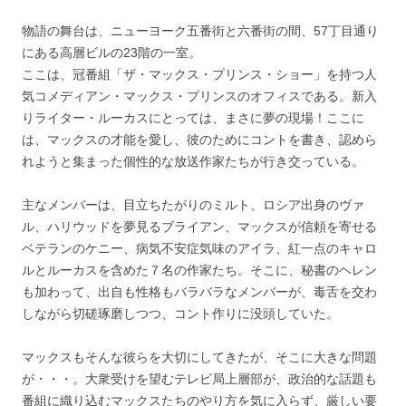
物語の舞台は、ニューヨーク五番街と六番街の間、57丁目通り
にある高層ビルの23階の一室。
ここは、冠番組「ザ・マックス・プリンス・ショー」を持つ人
気コメディアン・マックス・プリンスのオフィスである。新入
りライター・ルーカスにとっては、まさに夢の現場！ここに
は、マックスの才能を愛し、彼のためにコントを書き、認めら
れようと集まった個性的な放送作家たちが行き交っている。
主なメンバーは、目立ちたがりのミルト、ロシア出身のヴァ
ル、ハリウッドを夢見るブライアン、マックスが信頼を寄せる
ベテランのケニー、病気不安症気味のアイラ、紅一点のキャロ
ルとルーカスを含めた７名の作家たち。そこに、秘書のヘレン
も加わって、出自も性格もバラバラなメンバーが、毒舌を交わ
しながら切磋琢磨しつつ、コント作りに没頭していた。
マックスもそんな彼らを大切にしてきたが、そこに大きな問題
が・・・。大衆受けを望むテレビ局上層部が、政治的な話題も
番組に織り込むマックスたちのやり方を気に入らず、厳しい要