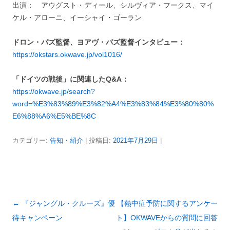
出演： アウグスト・ディール、シルヴィア・フークス、マイ
ケル・アローニ、イーシャイ・ゴーラン
ドロン・パズ監督、ヨアヴ・パズ監督インタビュー：
https://okstars.okwave.jp/vol1016/
「ドイツの戦後」に関連したQ&A：
https://okwave.jp/search?
word=%E3%83%89%E3%82%A4%E3%83%84%E3%80%80%
E6%88%A6%E5%BE%8C
カテゴリー:
告知・紹介
| 投稿日:
2021年7月29日
|
投
←
『ジャングル・クルーズ』優
【熱中症予防に関するアンケー
稿
待キャンペーン
ト】OKWAVEからの質問に回答