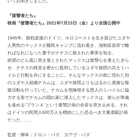
いてお聞きしました。
『復讐者たち』
映画『復讐者たち』2021年7月23日（金）より全国公開中
1945年、敗戦直後のドイツ。ホロコーストを生き延びたユダヤ
人男性のマックスが難民キャンプに流れ着き、強制収容所で離
ればなれになった妻子がナチスに殺された事実を知る。
絶望のどん底に突き落とされたマックスは復讐心を煮えたぎら
せ、ナチスの残党を密かに処刑しているユダヤ旅団の兵士ミハ
イルと行動を共にすることに。そんなマックスの前に現れた別
のユダヤ人組織ナカムは、ユダヤ旅団よりもはるかに過激な報
復活動を行っていた。ナカムを危険視する恩人のミハイルに協
力する形でナカムの隠れ家に潜入したマックスは、彼らが準備
を進める“プランＡ”という復讐計画の全容を突き止める。それ
はドイツの民間人600万人を標的にした恐るべき大量虐殺計画
だった……。
監督・脚本：ドロン・パズ、ヨアヴ・パズ