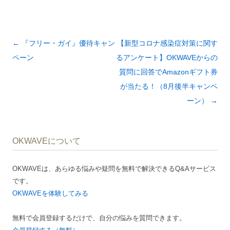
投
←
『フリー・ガイ』優待キャン
【新型コロナ感染症対策に関す
稿
ペーン
るアンケート】OKWAVEからの
ナ
質問に回答でAmazonギフト券
ビ
が当たる！（8月後半キャンペ
ゲ
ーン）
→
ー
シ
OKWAVEについて
ョ
ン
OKWAVEは、あらゆる悩みや疑問を無料で解決できるQ&Aサービス
です。
OKWAVEを体験してみる
無料で会員登録するだけで、自分の悩みを質問できます。