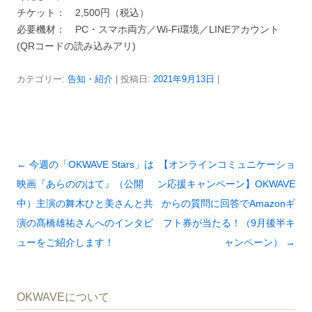
チケット： 2,500円（税込）
必要機材： PC・スマホ両方／Wi-Fi環境／LINEアカウント
(QRコードの読み込みアリ)
カテゴリー:
告知・紹介
| 投稿日:
2021年9月13日
|
投
←
今週の「OKWAVE Stars」は
【オンラインコミュニケーショ
稿
映画『あらののはて』（公開
ン応援キャンペーン】OKWAVE
ナ
中）主演の舞木ひと美さんと共
からの質問に回答でAmazonギ
ビ
演の髙橋雄祐さんへのインタビ
フト券が当たる！（9月後半キ
ゲ
ューをご紹介します！
ャンペーン）
→
ー
シ
OKWAVEについて
ョ