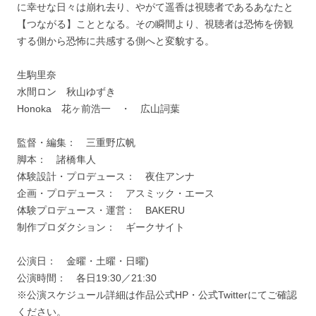
に幸せな日々は崩れ去り、やがて遥香は視聴者であるあなたと
【つながる】こととなる。その瞬間より、視聴者は恐怖を傍観
する側から恐怖に共感する側へと変貌する。
生駒里奈
水間ロン 秋山ゆずき
Honoka 花ヶ前浩一 ・ 広山詞葉
監督・編集： 三重野広帆
脚本： 諸橋隼人
体験設計・プロデュース： 夜住アンナ
企画・プロデュース： アスミック・エース
体験プロデュース・運営： BAKERU
制作プロダクション： ギークサイト
公演日： 金曜・土曜・日曜)
公演時間： 各日19:30／21:30
※公演スケジュール詳細は作品公式HP・公式Twitterにてご確認
ください。