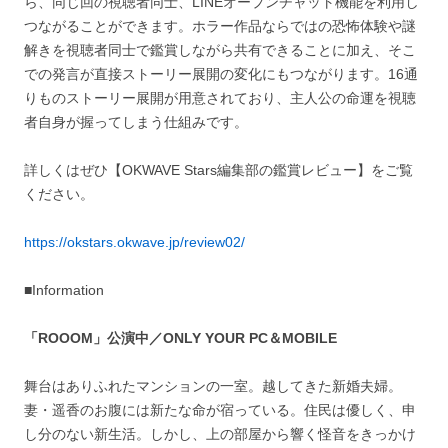
ら、同じ回の視聴者同士、LINEオープンチャット機能を利用し
つながることができます。ホラー作品ならではの恐怖体験や謎
解きを視聴者同士で鑑賞しながら共有できることに加え、そこ
での発言が直接ストーリー展開の変化にもつながります。16通
りものストーリー展開が用意されており、主人公の命運を視聴
者自身が握ってしまう仕組みです。
詳しくはぜひ【OKWAVE Stars編集部の鑑賞レビュー】をご覧
ください。
https://okstars.okwave.jp/review02/
■Information
「ROOOM」公演中／ONLY YOUR PC＆MOBILE
舞台はありふれたマンションの一室。越してきた新婚夫婦。
妻・遥香のお腹には新たな命が宿っている。住民は優しく、申
し分のない新生活。しかし、上の部屋から響く怪音をきっかけ