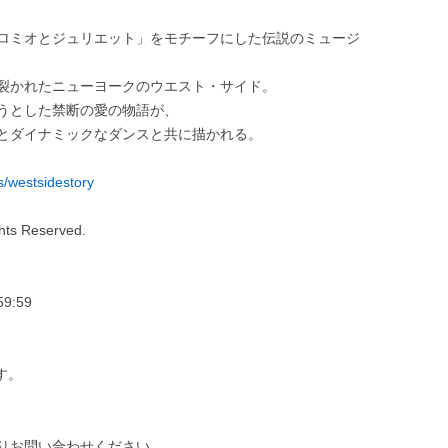
ロミオとジュリエット」をモチーフにした伝説のミュージ
裂かれたニューヨークのウエスト・サイド。
うとした禁断の愛の物語が、
とダイナミックなダンスと共に描かれる。
s/westsidestory
hts Reserved.
9:59
す。
りお問い合わせください。