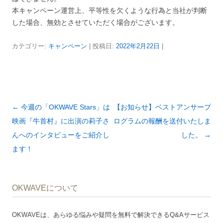
本キャンペーン運営上、平等性を欠くような行為と当社が判断
した場合、無効とさせていただく場合がございます。
カテゴリー:
キャンペーン
| 投稿日:
2022年2月22日
|
投
←
今週の「OKWAVE Stars」は
【お知らせ】ベストアンサープ
稿
映画『牛首村』に出演の莉子さ
ログラムの報酬を送付いたしま
ナ
んへのインタビューをご紹介し
した。
→
ビ
ます！
ゲ
ー
OKWAVEについて
シ
ョ
OKWAVEは、あらゆる悩みや疑問を無料で解決できるQ&Aサービス
ン