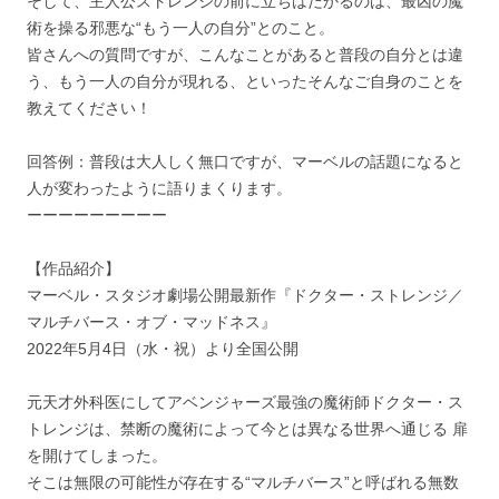
そして、主人公ストレンジの前に立ちはだかるのは、最凶の魔
術を操る邪悪な“もう一人の自分”とのこと。
皆さんへの質問ですが、こんなことがあると普段の自分とは違
う、もう一人の自分が現れる、といったそんなご自身のことを
教えてください！
回答例：普段は大人しく無口ですが、マーベルの話題になると
人が変わったように語りまくります。
ーーーーーーーーー
【作品紹介】
マーベル・スタジオ劇場公開最新作『ドクター・ストレンジ／
マルチバース・オブ・マッドネス』
2022年5月4日（水・祝）より全国公開
元天才外科医にしてアベンジャーズ最強の魔術師ドクター・ス
トレンジは、禁断の魔術によって今とは異なる世界へ通じる 扉
を開けてしまった。
そこは無限の可能性が存在する“マルチバース”と呼ばれる無数