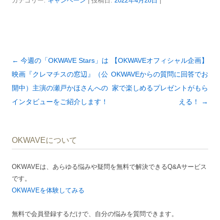
カテゴリー:
キャンペーン
| 投稿日:
2022年4月28日
|
投
←
今週の「OKWAVE Stars」は
【OKWAVEオフィシャル企画】
稿
映画『クレマチスの窓辺』（公
OKWAVEからの質問に回答でお
ナ
開中）主演の瀬戸かほさんへの
家で楽しめるプレゼントがもら
ビ
インタビューをご紹介します！
える！
→
ゲ
ー
OKWAVEについて
シ
ョ
OKWAVEは、あらゆる悩みや疑問を無料で解決できるQ&Aサービス
ン
です。
OKWAVEを体験してみる
無料で会員登録するだけで、自分の悩みを質問できます。