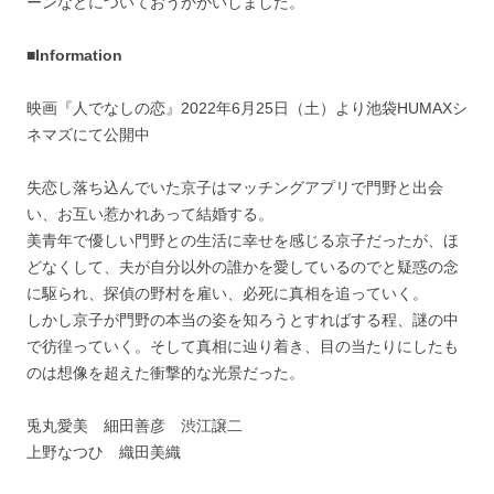
ーンなどについておうかがいしました。
■Information
映画『人でなしの恋』2022年6月25日（土）より池袋HUMAXシ
ネマズにて公開中
失恋し落ち込んでいた京子はマッチングアプリで門野と出会
い、お互い惹かれあって結婚する。
美青年で優しい門野との生活に幸せを感じる京子だったが、ほ
どなくして、夫が自分以外の誰かを愛しているのでと疑惑の念
に駆られ、探偵の野村を雇い、必死に真相を追っていく。
しかし京子が門野の本当の姿を知ろうとすればする程、謎の中
で彷徨っていく。そして真相に辿り着き、目の当たりにしたも
のは想像を超えた衝撃的な光景だった。
兎丸愛美 細田善彦 渋江譲二
上野なつひ 織田美織