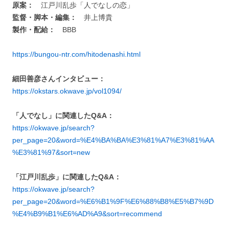
原案：
江戸川乱歩「人でなしの恋」
監督・脚本・編集：
井上博貴
製作・配給：
BBB
https://bungou-ntr.com/hitodenashi.html
細田善彦さんインタビュー：
https://okstars.okwave.jp/vol1094/
「人でなし」に関連したQ&A：
https://okwave.jp/search?
per_page=20&word=%E4%BA%BA%E3%81%A7%E3%81%AA
%E3%81%97&sort=new
「江戸川乱歩」に関連したQ&A：
https://okwave.jp/search?
per_page=20&word=%E6%B1%9F%E6%88%B8%E5%B7%9D
%E4%B9%B1%E6%AD%A9&sort=recommend