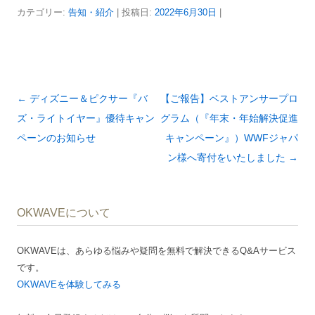
カテゴリー:
告知・紹介
| 投稿日:
2022年6月30日
|
投
←
ディズニー＆ピクサー『バ
【ご報告】ベストアンサープロ
稿
ズ・ライトイヤー』優待キャン
グラム（『年末・年始解決促進
ナ
ペーンのお知らせ
キャンペーン』）WWFジャパ
ビ
ン様へ寄付をいたしました
→
ゲ
ー
OKWAVEについて
シ
ョ
OKWAVEは、あらゆる悩みや疑問を無料で解決できるQ&Aサービス
ン
です。
OKWAVEを体験してみる